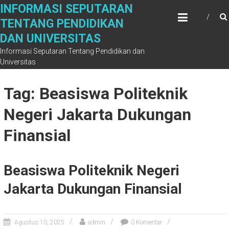
Skip
INFORMASI SEPUTARAN
to
TENTANG PENDIDIKAN
content
DAN UNIVERSITAS
Informasi Seputaran Tentang Pendidikan dan
Universitas
Tag: Beasiswa Politeknik
Negeri Jakarta Dukungan
Finansial
Beasiswa Politeknik Negeri
Jakarta Dukungan Finansial
Agustus 10, 2025
admin
0 Komentar