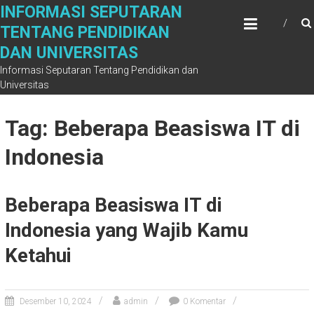
Skip
INFORMASI SEPUTARAN
to
TENTANG PENDIDIKAN
content
DAN UNIVERSITAS
Informasi Seputaran Tentang Pendidikan dan
Universitas
Tag: Beberapa Beasiswa IT di
Indonesia
Beberapa Beasiswa IT di
Indonesia yang Wajib Kamu
Ketahui
Desember 10, 2024
admin
0 Komentar