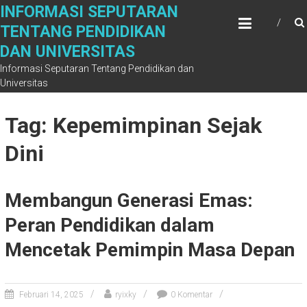
Skip
INFORMASI SEPUTARAN
to
TENTANG PENDIDIKAN
content
DAN UNIVERSITAS
Informasi Seputaran Tentang Pendidikan dan
Universitas
Tag: Kepemimpinan Sejak
Dini
Membangun Generasi Emas:
Peran Pendidikan dalam
Mencetak Pemimpin Masa Depan
Februari 14, 2025
ryixky
0 Komentar