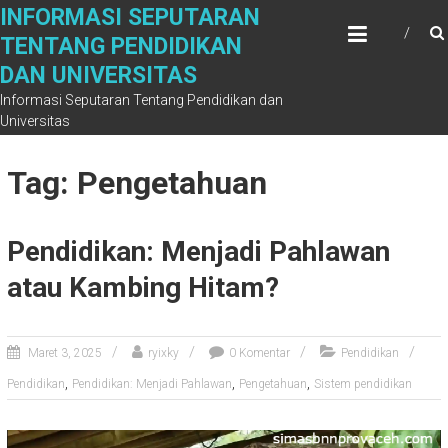
Skip
INFORMASI SEPUTARAN
to
TENTANG PENDIDIKAN
content
DAN UNIVERSITAS
Informasi Seputaran Tentang Pendidikan dan
Universitas
Tag: Pengetahuan
Pendidikan: Menjadi Pahlawan
atau Kambing Hitam?
Maret 3, 2025
ryixky
0 Komentar
Pendidikan
,
,
,
Pendidikan
Pendidikan: Menjadi Pahlawan
Pengetahuan
Sistem pendidikan