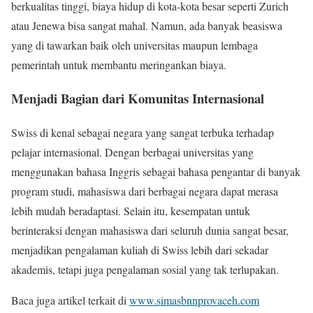
berkualitas tinggi, biaya hidup di kota-kota besar seperti Zurich
atau Jenewa bisa sangat mahal. Namun, ada banyak beasiswa
yang di tawarkan baik oleh universitas maupun lembaga
pemerintah untuk membantu meringankan biaya.
Menjadi Bagian dari Komunitas Internasional
Swiss di kenal sebagai negara yang sangat terbuka terhadap
pelajar internasional. Dengan berbagai universitas yang
menggunakan bahasa Inggris sebagai bahasa pengantar di banyak
program studi, mahasiswa dari berbagai negara dapat merasa
lebih mudah beradaptasi. Selain itu, kesempatan untuk
berinteraksi dengan mahasiswa dari seluruh dunia sangat besar,
menjadikan pengalaman kuliah di Swiss lebih dari sekadar
akademis, tetapi juga pengalaman sosial yang tak terlupakan.
Baca juga artikel terkait di
www.simasbnnprovaceh.com