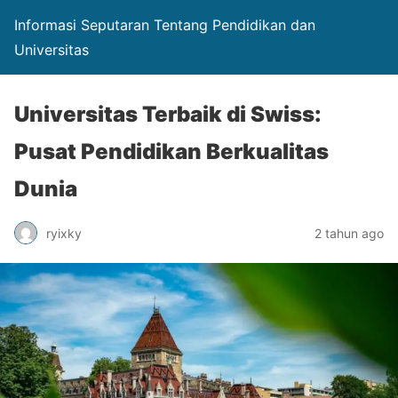
Informasi Seputaran Tentang Pendidikan dan
Universitas
Universitas Terbaik di Swiss:
Pusat Pendidikan Berkualitas
Dunia
ryixky
2 tahun ago