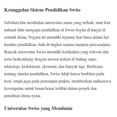
Keunggulan Sistem Pendidikan Swiss
Sebelum kita membahas universitas mana yang terbaik, mari kita
pahami dulu mengapa pendidikan di Swiss begitu di hargai di
seluruh dunia. Negara ini memiliki reputasi luar biasa dalam hal
kualitas pendidikan, baik di tingkat sarjana maupun pascasarjana.
Banyak universitas Swiss memiliki kurikulum yang relevan dan
terus berkembang dengan inovasi terkini di bidang sains,
teknologi, kedokteran, ekonomi, dan banyak lagi. Berbicara
tentang standar pendidikan, Swiss tidak hanya berfokus pada
teori, tetapi juga pada penerapan praktis, memberikan mahasiswa
kesempatan untuk benar-benar terlibat dalam proyek dan
penelitian dunia nyata.
Universitas Swiss yang Mendunia