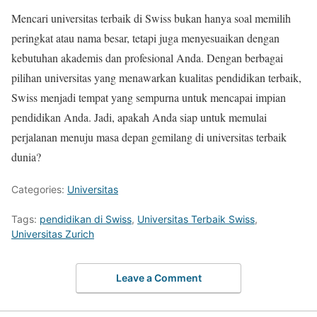
Mencari universitas terbaik di Swiss bukan hanya soal memilih
peringkat atau nama besar, tetapi juga menyesuaikan dengan
kebutuhan akademis dan profesional Anda. Dengan berbagai
pilihan universitas yang menawarkan kualitas pendidikan terbaik,
Swiss menjadi tempat yang sempurna untuk mencapai impian
pendidikan Anda. Jadi, apakah Anda siap untuk memulai
perjalanan menuju masa depan gemilang di universitas terbaik
dunia?
Categories:
Universitas
Tags:
pendidikan di Swiss
,
Universitas Terbaik Swiss
,
Universitas Zurich
Leave a Comment